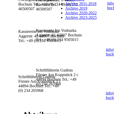
inf
Archive 2011-2018
Bochum
Tel.: +49 (0) 151
Bochum
Tel.: +49 (0) 151
boc
Archive 2019
46500507
46500507
Archive 2020-2022
Archive 2023-2025
Kassiererin
Iris Vodrazka
Kassiererin
Iris Vodrazka
Aggerstr. 41
44807 Bochum
Aggerstr. 41
44807 Bochum
Tel.: +49 (0) 234 9505015
Tel.: +49 (0) 234 9505015
info
boch
Schriftführerin
Gudrun
Förster
Am Koppstück 2 c
Schriftführerin
Gudrun
44894 Bochum
Tel.: +49
Förster
Am Koppstück 2 c
(0) 234 265968
44894 Bochum
Tel.: +49
(0) 234 265968
info
boch