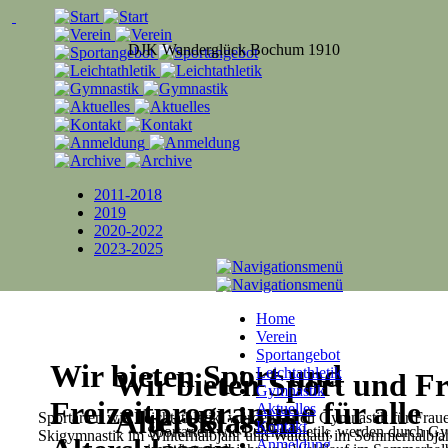
DJK Wanderglück Bochum 1910
2011-2018
2019
2020-2022
2023-2025
Home
Verein
Sportangebot
Wir bieten Sport und
Leichtathletik
Wir bieten Sport und Fr
Gymnastik
Freizeitprogramme für alle
Aktuelles
Altersklassen
Sportarten wie Leichtathletik, werden durch Gymnastik für Fra
Kontakt
Sportarten wie Leichtathletik, werden durch G
Skigymnastik im Winterhalbjahr und Waldlauf im Sommerhalbjah
Anmeldung