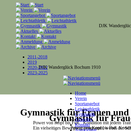
DJK Wanderglüc
2011-2018
2019
DJK Wanderglück Bochum 1910
2020-2022
2023-2025
Home
Verein
Sportangebot
Leichtathletik
Gymnastik für Frauen un
Gymnastik
Gymnastik für Fra
Aktuelles
Power von Kopf bis Fuß.
Kondition mit jedem Trai
Kontakt
Power von Kopf bis Fuß.
Kondit
Ein vielseitiges Bewegungsprogramm, wobei der S
Anmeldung