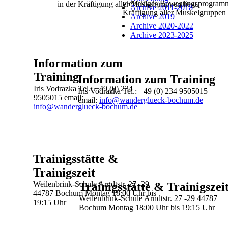
vielseitiges Bewegungsprogram
in der Kräftigung aller Muskelgruppen liegt.
Archive 2011-2018
Kräftigung aller Muskelgruppen l
Archive 2019
Archive 2020-2022
Archive 2023-2025
Information zum
Training
Information zum Training
Iris Vodrazka
Tel.: +49 (0) 234
Iris Vodrazka
Tel.: +49 (0) 234 9505015
9505015
email:
email:
info@wanderglueck-bochum.de
info@wanderglueck-bochum.de
Trainigsstätte &
Trainigszeit
Weilenbrink-Schule
Arndtstr. 27 -29
Trainigsstätte & Trainigszei
44787 Bochum
Montag
18:00 Uhr bis
Weilenbrink-Schule
Arndtstr. 27 -29
44787
19:15 Uhr
Bochum
Montag
18:00 Uhr bis 19:15 Uhr